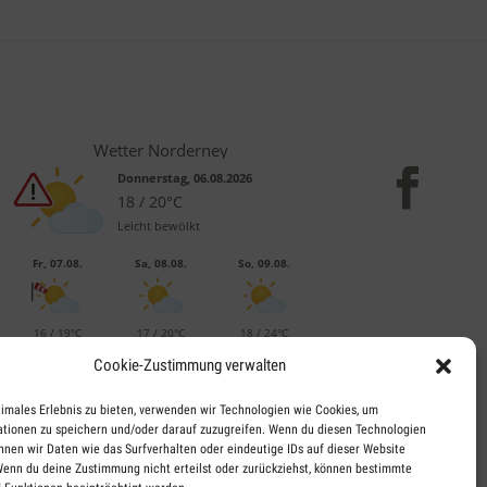
Wetter Norderney
Donnerstag, 06.08.2026
18 / 20°C
Leicht bewölkt
Fr, 07.08.
Sa, 08.08.
So, 09.08.
16 / 19°C
17 / 20°C
18 / 24°C
Leicht bewölkt
Leicht bewölkt
Leicht bewölkt
Cookie-Zustimmung verwalten
Aktuelles Wetter ansehen
timales Erlebnis zu bieten, verwenden wir Technologien wie Cookies, um
tionen zu speichern und/oder darauf zuzugreifen. Wenn du diesen Technologien
nnen wir Daten wie das Surfverhalten oder eindeutige IDs auf dieser Website
Wenn du deine Zustimmung nicht erteilst oder zurückziehst, können bestimmte