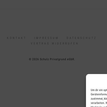
KONTAKT
IMPRESSUM
DATENSCHUTZ
VERTRAG WIDERRUFEN
© 2026 Schulz Privatgrund eGbR.
Um dir ein op
Geräteinforma
zustimmst, kö
verarbeiten. 