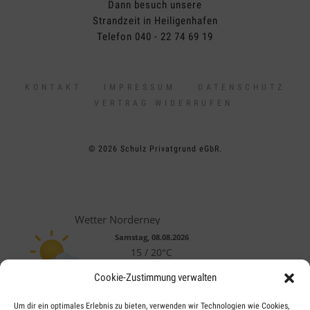
Dann besuch unsere
Strandzeit in Heiligenhafen
Telefon 040 - 22 74 69 19
KONTAKT
IMPRESSUM
DATENSCHUTZ
VERTRAG WIDERRUFEN
© 2026 Schulz Privatgrund eGbR.
Wetter Norderney
Samstag, 08.08.2026
15 / 20°C
Leicht bewölkt
Cookie-Zustimmung verwalten
So, 09.08.
Mo, 10.08.
Di, 11.08.
Um dir ein optimales Erlebnis zu bieten, verwenden wir Technologien wie Cookies,