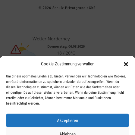
© 2026 Schulz Privatgrund eGbR.
Wetter Norderney
Donnerstag, 06.08.2026
18 / 20°C
Wolkig
Cookie-Zustimmung verwalten
Fr, 07.08.
Sa, 08.08.
So, 09.08.
Um dir ein optimales Erlebnis zu bieten, verwenden wir Technologien wie Cookies,
um Geräteinformationen zu speichern und/oder darauf zuzugreifen. Wenn du
diesen Technologien zustimmst, können wir Daten wie das Surfverhalten oder
16 / 19°C
17 / 20°C
17 / 24°C
eindeutige IDs auf dieser Website verarbeiten. Wenn du deine Zustimmung nicht
Leicht bewölkt
Leicht bewölkt
Wolkig
erteilst oder zurückziehst, können bestimmte Merkmale und Funktionen
Aktuelles Wetter ansehen
beeinträchtigt werden.
Akzeptieren
Ablehnen