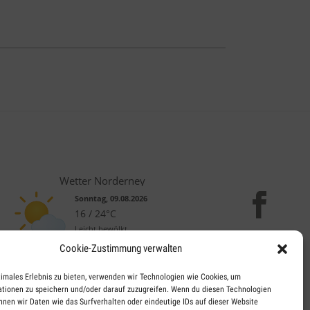
Wetter Norderney
Sonntag, 09.08.2026
16 / 24°C
Leicht bewölkt
Cookie-Zustimmung verwalten
Mo, 10.08.
Di, 11.08.
Mi, 12.08.
timales Erlebnis zu bieten, verwenden wir Technologien wie Cookies, um
tionen zu speichern und/oder darauf zuzugreifen. Wenn du diesen Technologien
17 / 19°C
16 / 17°C
15 / 19°C
nnen wir Daten wie das Surfverhalten oder eindeutige IDs auf dieser Website
Wolkig
Wolkig
Leicht bewölkt