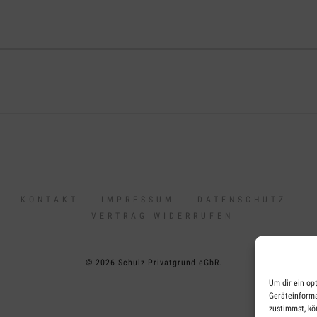
KONTAKT
IMPRESSUM
DATENSCHUTZ
VERTRAG WIDERRUFEN
© 2026 Schulz Privatgrund eGbR.
Um dir ein op
Geräteinforma
zustimmst, kö