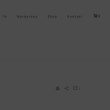
0
d 14
Norderney
Shop
Kontakt
HOME
/
EDGE SLIDER
/ BBQ_1
0