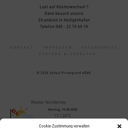
Lust auf Küstenwechsel ?
Dann besuch unsere
Strandzeit in Heiligenhafen
Telefon 040 - 22 74 69 19
KONTAKT
IMPRESSUM
DATENSCHUTZ
VERTRAG WIDERRUFEN
© 2026 Schulz Privatgrund eGbR.
Wetter Norderney
Montag, 10.08.2026
17 / 20°C
Wolkig
Cookie-Zustimmung verwalten